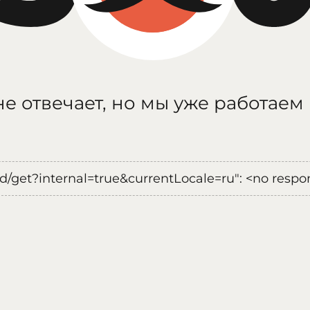
е отвечает, но мы уже работаем
oad/get?internal=true&currentLocale=ru": <no respo