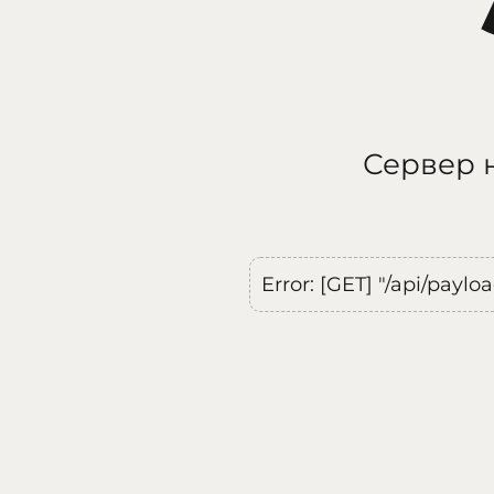
Сервер н
Error: [GET] "/api/payl